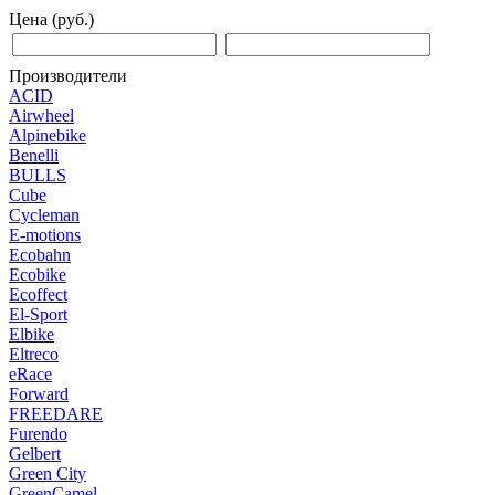
Цена (руб.)
Производители
ACID
Airwheel
Alpinebike
Benelli
BULLS
Cube
Cycleman
E-motions
Ecobahn
Ecobike
Ecoffect
El-Sport
Elbike
Eltreco
eRace
Forward
FREEDARE
Furendo
Gelbert
Green City
GreenCamel