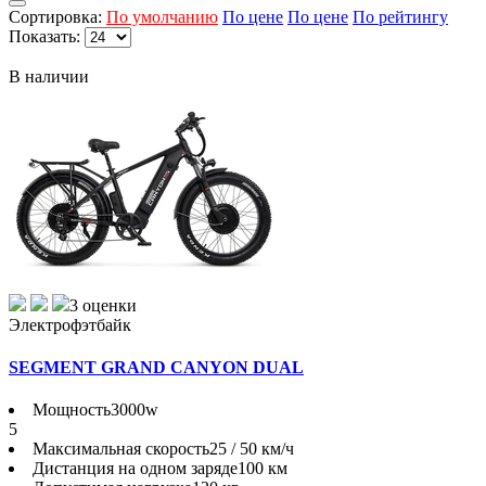
Сортировка:
По умолчанию
По цене
По цене
По рейтингу
Показать:
В наличии
3 оценки
Электрофэтбайк
SEGMENT GRAND CANYON DUAL
Мощность
3000w
5
Максимальная скорость
25 / 50 км/ч
Дистанция на одном заряде
100 км