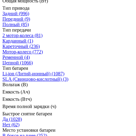
Общая мощность (Вт)
Тип привода
Задний
(996)
Передний
(9)
Полный
(85)
Тип передачи
2 мотор-колеса
(81)
Карданный
(1)
Кареточный
(236)
Мотор-колесо
(772)
Ременной
(4)
Цепной
(1066)
Тип батареи
Li-ion (Литий-ионный)
(1087)
SLA (Свинцово-кислотный)
(3)
Вольтаж (В)
Емкость (Ач)
Емкость (Втч)
Время полной зарядки (ч)
Быстрое снятие батареи
Да
(1028)
Нет
(62)
Место установки батареи
В боксе на раме
(252)