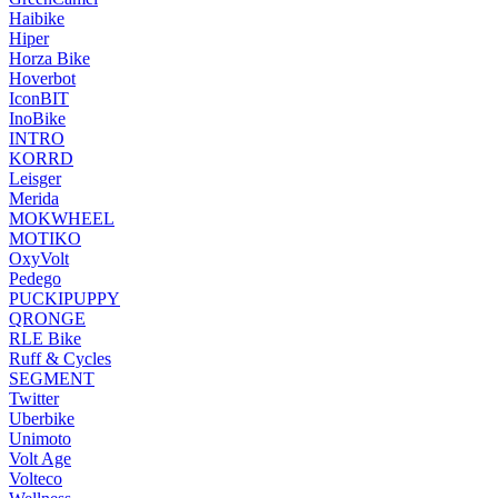
Haibike
Hiper
Horza Bike
Hoverbot
IconBIT
InoBike
INTRO
KORRD
Leisger
Merida
MOKWHEEL
MOTIKO
OxyVolt
Pedego
PUCKIPUPPY
QRONGE
RLE Bike
Ruff & Cycles
SEGMENT
Twitter
Uberbike
Unimoto
Volt Age
Volteco