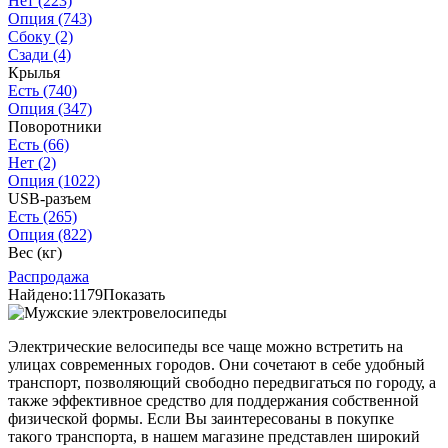
Нет
(223)
Опция
(743)
Сбоку
(2)
Сзади
(4)
Крылья
Есть
(740)
Опция
(347)
Поворотники
Есть
(66)
Нет
(2)
Опция
(1022)
USB-разъем
Есть
(265)
Опция
(822)
Вес (кг)
Распродажа
Найдено:
1179
Показать
Электрические велосипеды все чаще можно встретить на
улицах современных городов. Они сочетают в себе удобный
транспорт, позволяющий свободно передвигаться по городу, а
также эффективное средство для поддержания собственной
физической формы. Если Вы заинтересованы в покупке
такого транспорта, в нашем магазине представлен широкий