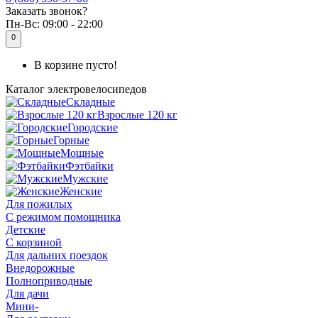
Заказать звонок?
Пн-Вс:
09:00 - 22:00
0
В корзине пусто!
Каталог
электровелосипедов
Складные
Взрослые 120 кг
Городские
Горные
Мощные
Фэтбайки
Мужские
Женские
Для пожилых
С режимом помощника
Детские
С корзиной
Для дальних поездок
Внедорожные
Полноприводные
Для дачи
Мини-