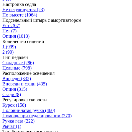
Настройка седла
Не регулируется
(23)
По высоте
(1064)
Подседельный штырь с амортизатором
Есть
(67)
Нет
(7)
Опция
(1013)
Количество сидений
1
(999)
2
(90)
Тип педалей
Складные
(286)
Цельные
(798)
Расположение освещения
Впереди
(332)
Впереди и сзади
(435)
Опция
(315)
Сзади
(8)
Регулировка скорости
Курок
(158)
Половинчатая ручка
(460)
Помощь при педалировании
(270)
Ручка газа
(222)
Рычаг
(1)
Тип бортового компьютера