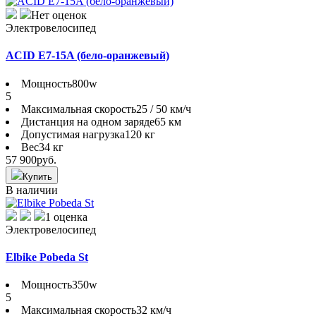
Нет оценок
Электровелосипед
ACID E7-15A (бело-оранжевый)
Мощность
800w
5
Максимальная скорость
25 / 50 км/ч
Дистанция на одном заряде
65 км
Допустимая нагрузка
120 кг
Вес
34 кг
57 900
руб.
Купить
В наличии
1 оценка
Электровелосипед
Elbike Pobeda St
Мощность
350w
5
Максимальная скорость
32 км/ч