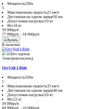
Мощность
250w
5
Максимальная скорость
25 км/ч
Дистанция на одном заряде
50 км
Допустимая нагрузка
110 кг
Вес
34 кг
59 990
руб.
77 990
руб.
- 18 000
руб.
Купить
В наличии
Нет оценок
Электровелосипед
OxyVolt I-Ride
Мощность
350w
5
Максимальная скорость
35 км/ч
Дистанция на одном заряде
40 км
Допустимая нагрузка
110 кг
Вес
22 кг
59 990
руб.
69 990
руб.
- 10 000
руб.