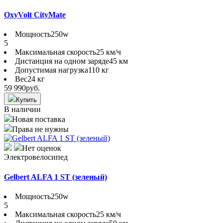
OxyVolt CityMate
Мощность
250w
5
Максимальная скорость
25 км/ч
Дистанция на одном заряде
45 км
Допустимая нагрузка
110 кг
Вес
24 кг
59 990
руб.
Купить
В наличии
Новая поставка
Права не нужны
Нет оценок
Электровелосипед
Gelbert ALFA 1 ST (зеленый)
Мощность
250w
5
Максимальная скорость
25 км/ч