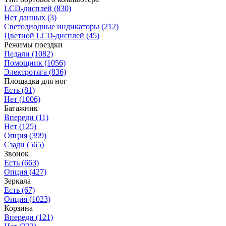
LCD-дисплей
(830)
Нет данных
(3)
Светодиодные индикаторы
(212)
Цветной LCD-дисплей
(45)
Режимы поездки
Педали
(1082)
Помощник
(1056)
Электротяга
(836)
Площадка для ног
Есть
(81)
Нет
(1006)
Багажник
Впереди
(11)
Нет
(125)
Опция
(399)
Сзади
(565)
Звонок
Есть
(663)
Опция
(427)
Зеркала
Есть
(67)
Опция
(1023)
Корзина
Впереди
(121)