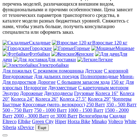
перечень моделей, различающихся внешним видом,
функциональными и прочими особенностями. Цена зависит
от технических параметров транспортного средства, в
каталоге модели разных бюджетных уровней. Свяжитесь с
нами, чтобы узнать больше, получить консультацию
специалиста или оформить заказ.
Складные
Взрослые 120 кг
Городские
Горные
Мощные
Фэтбайки
Женские
Для
дачи
Для доставки
Легкие
Электробайки
Для пожилых
С режимом помощника
Детские
С корзиной
Внедорожные
Для дальних поездок
Полноприводные
Мини-
Для подростков
Дорогие
С большим запасом хода
150 кг
Для
взрослых
Недорогие
Двухместные
С кареточным мотором
Эндуро
Дорожные
Двухподвесы
Грузовые
Колеса 16"
Колеса
20"
Колеса 24"
Колеса 26"
Колеса 27.5"
Колеса 29"
Чопперы
Быстрые
Кроссовые (мото- велокросс)
250 Ватт
350 - 500 Ватт
500 - 750 Ватт
750 - 1000 Ватт
1000 - 1500 Ватт
1500 - 2000
Ватт
2000 - 3000 Ватт
от 3000 Ватт
Велогибриды
Скидки
Eltreco
Elbike
Green City
Hiper
Horza Bike
Minako
Volteco
White
Siberia
xDevice
Еще