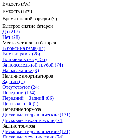
Емкость (Ач)
Емкость (Втч)
Время полной зарядки (ч)
Быстрое снятие батареи
Да
(217)
Нет
(28)
Место установки батареи
В боксе на раме
(84)
Внутри рамы
(28)
Встроена в раму
(56)
За подседельной трубой
(74)
На багажнике
(9)
Наличие амортизаторов
Задний
(1)
Отсутствуют
(24)
Передний
(134)
Передний + Задний
(86)
Центральный
(2)
Передние тормоза
Дисковые гидравлические
(171)
Дисковые механические
(74)
Задние тормоза
Дисковые гидравлические
(171)
Дисковые механические
(74)