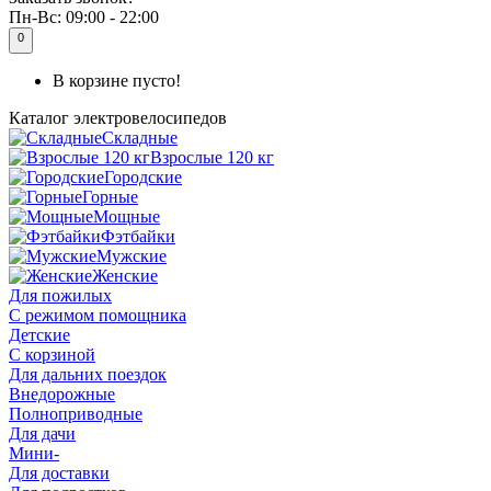
Пн-Вс:
09:00 - 22:00
0
В корзине пусто!
Каталог
электровелосипедов
Складные
Взрослые 120 кг
Городские
Горные
Мощные
Фэтбайки
Мужские
Женские
Для пожилых
С режимом помощника
Детские
С корзиной
Для дальних поездок
Внедорожные
Полноприводные
Для дачи
Мини-
Для доставки