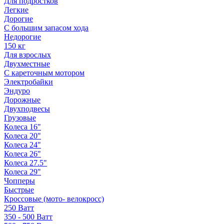
Для подростков
Легкие
Дорогие
С большим запасом хода
Недорогие
150 кг
Для взрослых
Двухместные
С кареточным мотором
Электробайки
Эндуро
Дорожные
Двухподвесы
Грузовые
Колеса 16"
Колеса 20"
Колеса 24"
Колеса 26"
Колеса 27.5"
Колеса 29"
Чопперы
Быстрые
Кроссовые (мото- велокросс)
250 Ватт
350 - 500 Ватт