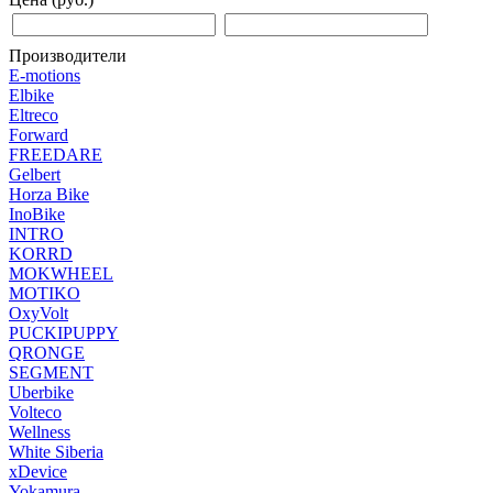
Производители
E-motions
Elbike
Eltreco
Forward
FREEDARE
Gelbert
Horza Bike
InoBike
INTRO
KORRD
MOKWHEEL
MOTIKO
OxyVolt
PUCKIPUPPY
QRONGE
SEGMENT
Uberbike
Volteco
Wellness
White Siberia
xDevice
Yokamura