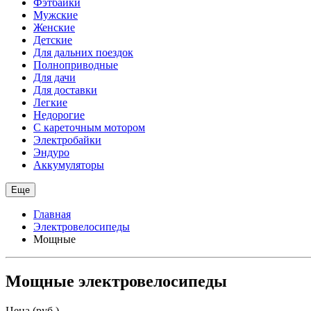
Фэтбайки
Мужские
Женские
Детские
Для дальних поездок
Полноприводные
Для дачи
Для доставки
Легкие
Недорогие
С кареточным мотором
Электробайки
Эндуро
Аккумуляторы
Еще
Главная
Электровелосипеды
Мощные
Мощные электровелосипеды
Цена (руб.)