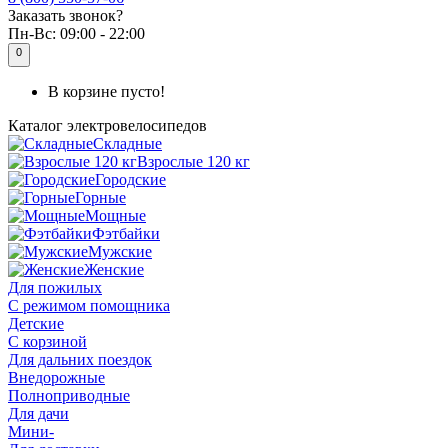
Заказать звонок?
Пн-Вс:
09:00 - 22:00
0
В корзине пусто!
Каталог
электровелосипедов
Складные
Взрослые 120 кг
Городские
Горные
Мощные
Фэтбайки
Мужские
Женские
Для пожилых
С режимом помощника
Детские
С корзиной
Для дальних поездок
Внедорожные
Полноприводные
Для дачи
Мини-