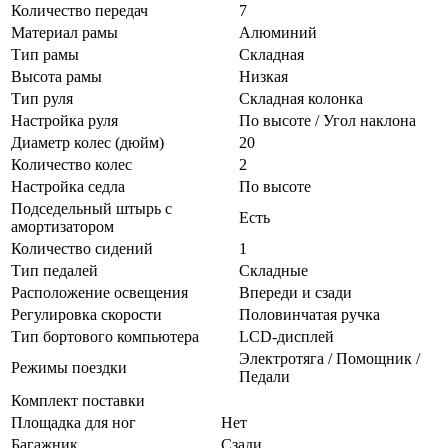
Количество передач
7
Материал рамы
Алюминий
Тип рамы
Складная
Высота рамы
Низкая
Тип руля
Складная колонка
Настройка руля
По высоте / Угол наклона
Диаметр колес (дюйм)
20
Количество колес
2
Настройка седла
По высоте
Подседельный штырь с
Есть
амортизатором
Количество сидений
1
Тип педалей
Складные
Расположение освещения
Впереди и сзади
Регулировка скорости
Половинчатая ручка
Тип бортового компьютера
LCD-дисплей
Электротяга / Помощник /
Режимы поездки
Педали
Комплект поставки
Площадка для ног
Нет
Багажник
Сзади