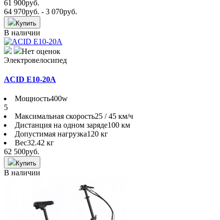
61 900
руб.
64 970
руб.
- 3 070
руб.
Купить
В наличии
Нет оценок
Электровелосипед
ACID E10-20A
Мощность
400w
5
Максимальная скорость
25 / 45 км/ч
Дистанция на одном заряде
100 км
Допустимая нагрузка
120 кг
Вес
32.42 кг
62 500
руб.
Купить
В наличии