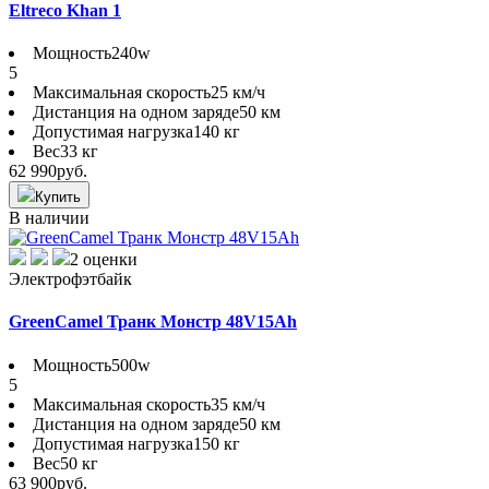
Eltreco Khan 1
Мощность
240w
5
Максимальная скорость
25 км/ч
Дистанция на одном заряде
50 км
Допустимая нагрузка
140 кг
Вес
33 кг
62 990
руб.
Купить
В наличии
2 оценки
Электрофэтбайк
GreenCamel Транк Монстр 48V15Ah
Мощность
500w
5
Максимальная скорость
35 км/ч
Дистанция на одном заряде
50 км
Допустимая нагрузка
150 кг
Вес
50 кг
63 900
руб.