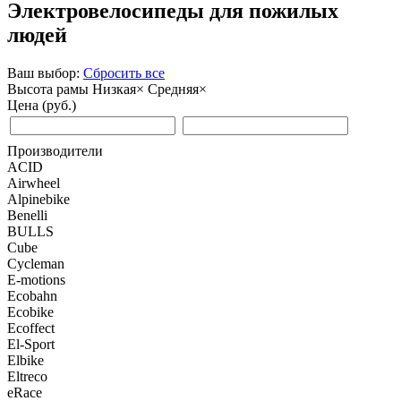
Электровелосипеды для пожилых
людей
Ваш выбор:
Сбросить все
Высота рамы
Низкая
×
Средняя
×
Цена (руб.)
Производители
ACID
Airwheel
Alpinebike
Benelli
BULLS
Cube
Cycleman
E-motions
Ecobahn
Ecobike
Ecoffect
El-Sport
Elbike
Eltreco
eRace