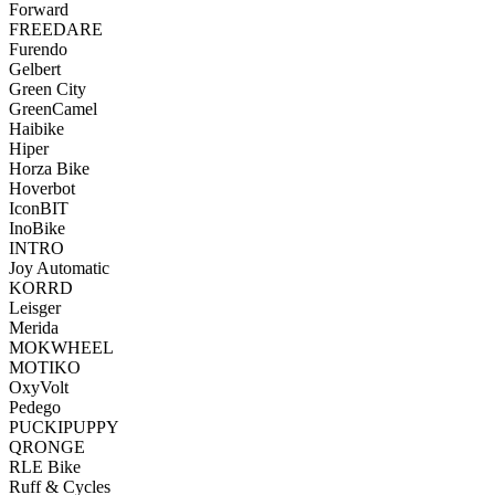
Forward
FREEDARE
Furendo
Gelbert
Green City
GreenCamel
Haibike
Hiper
Horza Bike
Hoverbot
IconBIT
InoBike
INTRO
Joy Automatic
KORRD
Leisger
Merida
MOKWHEEL
MOTIKO
OxyVolt
Pedego
PUCKIPUPPY
QRONGE
RLE Bike
Ruff & Cycles