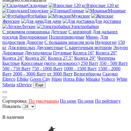
Найдено:
638
Показать
Складные
Взрослые 120 кг
Городские
Горные
Мощные
Фэтбайки
Мужские
Женские
Для дачи
Для доставки
Легкие
Электробайки
С режимом помощника
Детские
С корзиной
Для дальних
поездок
Внедорожные
Полноприводные
Мини-
Для
подростков
Дорогие
С большим запасом хода
Недорогие
150
кг
Для взрослых
Двухместные
С кареточным мотором
Эндуро
Дорожные
Двухподвесы
Грузовые
Колеса 16"
Колеса 20"
Колеса 24"
Колеса 26"
Колеса 27.5"
Колеса 29"
Чопперы
Быстрые
Кроссовые (мото- велокросс)
250 Ватт
350 - 500 Ватт
500 - 750 Ватт
750 - 1000 Ватт
1000 - 1500 Ватт
1500 - 2000
Ватт
2000 - 3000 Ватт
от 3000 Ватт
Велогибриды
Скидки
Eltreco
Elbike
Green City
Hiper
Horza Bike
Minako
Volteco
White
Siberia
xDevice
Еще
Сортировка:
По умолчанию
По цене
По цене
По рейтингу
Показать:
В наличии