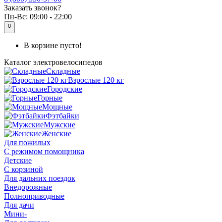
Заказать звонок?
Пн-Вс:
09:00 - 22:00
0
В корзине пусто!
Каталог
электровелосипедов
Складные
Взрослые 120 кг
Городские
Горные
Мощные
Фэтбайки
Мужские
Женские
Для пожилых
С режимом помощника
Детские
С корзиной
Для дальних поездок
Внедорожные
Полноприводные
Для дачи
Мини-