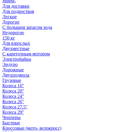
Мини-
Для доставки
Для подростков
Легкие
Дорогие
С большим запасом хода
Недорогие
150 кг
Для взрослых
Двухместные
С кареточным мотором
Электробайки
Эндуро
Дорожные
Двухподвесы
Грузовые
Колеса 16"
Колеса 20"
Колеса 24"
Колеса 26"
Колеса 27.5"
Колеса 29"
Чопперы
Быстрые
Кроссовые (мото- велокросс)