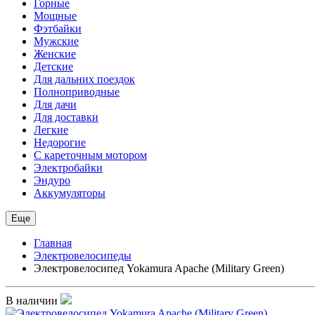
Горные
Мощные
Фэтбайки
Мужские
Женские
Детские
Для дальних поездок
Полноприводные
Для дачи
Для доставки
Легкие
Недорогие
С кареточным мотором
Электробайки
Эндуро
Аккумуляторы
Еще
Главная
Электровелосипеды
Электровелосипед Yokamura Apache (Military Green)
В наличии