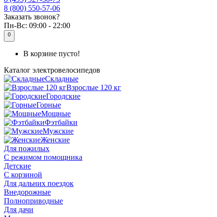
8 (800) 550-57-06
Заказать звонок?
Пн-Вс:
09:00 - 22:00
0
В корзине пусто!
Каталог
электровелосипедов
Складные
Взрослые 120 кг
Городские
Горные
Мощные
Фэтбайки
Мужские
Женские
Для пожилых
С режимом помощника
Детские
С корзиной
Для дальних поездок
Внедорожные
Полноприводные
Для дачи