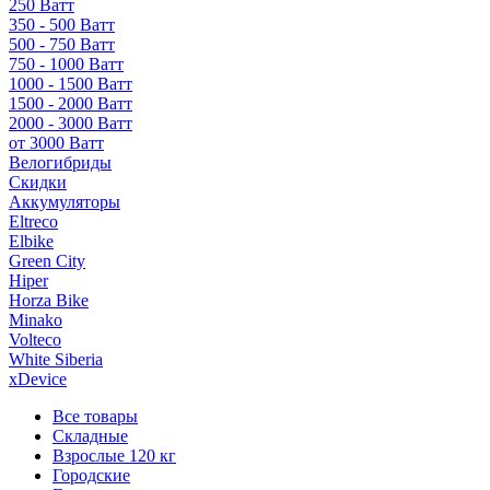
250 Ватт
350 - 500 Ватт
500 - 750 Ватт
750 - 1000 Ватт
1000 - 1500 Ватт
1500 - 2000 Ватт
2000 - 3000 Ватт
от 3000 Ватт
Велогибриды
Скидки
Аккумуляторы
Eltreco
Elbike
Green City
Hiper
Horza Bike
Minako
Volteco
White Siberia
xDevice
Все товары
Складные
Взрослые 120 кг
Городские