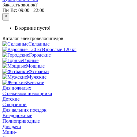
Заказать звонок?
Пн-Вс:
09:00 - 22:00
0
В корзине пусто!
Каталог
электровелосипедов
Складные
Взрослые 120 кг
Городские
Горные
Мощные
Фэтбайки
Мужские
Женские
Для пожилых
С режимом помощника
Детские
С корзиной
Для дальних поездок
Внедорожные
Полноприводные
Для дачи
Мини-