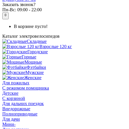
Заказать звонок?
Пн-Вс:
09:00 - 22:00
0
В корзине пусто!
Каталог
электровелосипедов
Складные
Взрослые 120 кг
Городские
Горные
Мощные
Фэтбайки
Мужские
Женские
Для пожилых
С режимом помощника
Детские
С корзиной
Для дальних поездок
Внедорожные
Полноприводные
Для дачи
Мини-