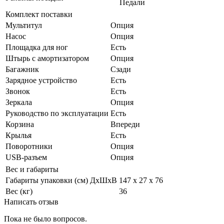
Педали
Комплект поставки
Мультитул
Опция
Насос
Опция
Площадка для ног
Есть
Штырь с амортизатором
Опция
Багажник
Сзади
Зарядное устройство
Есть
Звонок
Есть
Зеркала
Опция
Руководство по эксплуатации
Есть
Корзина
Впереди
Крылья
Есть
Поворотники
Опция
USB-разъем
Опция
Вес и габариты
Габариты упаковки (см) ДxШxВ
147 х 27 х 76
Вес (кг)
36
Написать отзыв
Пока не было вопросов.