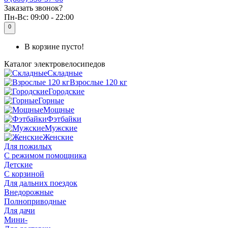
Заказать звонок?
Пн-Вс:
09:00 - 22:00
0
В корзине пусто!
Каталог
электровелосипедов
Складные
Взрослые 120 кг
Городские
Горные
Мощные
Фэтбайки
Мужские
Женские
Для пожилых
С режимом помощника
Детские
С корзиной
Для дальних поездок
Внедорожные
Полноприводные
Для дачи
Мини-