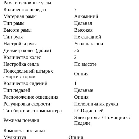
Рама и основные узлы
Количество передач
7
Материал рамы
Алюминий
Тип рамы
Цельная
Высота рамы
Высокая
Тип руля
Не складной
Настройка руля
Угол наклона
Диаметр колес (дюйм)
26
Количество колес
2
Настройка седла
По высоте
Подседельный штырь с
Опция
амортизатором
Количество сидений
1
Тип педалей
Цельные
Расположение освещения
Опция
Регулировка скорости
Половинчатая ручка
Тип бортового компьютера
LCD-дисплей
Электротяга / Помощник /
Режимы поездки
Педали
Комплект поставки
Мультитул
Опция