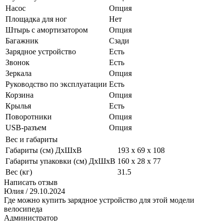
Насос
Опция
Площадка для ног
Нет
Штырь с амортизатором
Опция
Багажник
Сзади
Зарядное устройство
Есть
Звонок
Есть
Зеркала
Опция
Руководство по эксплуатации
Есть
Корзина
Опция
Крылья
Есть
Поворотники
Опция
USB-разъем
Опция
Вес и габариты
Габариты (см) ДxШxВ
193 х 69 х 108
Габариты упаковки (см) ДxШxВ
160 х 28 х 77
Вес (кг)
31.5
Написать отзыв
Юлия
/ 29.10.2024
Где можно купить зарядное устройство для этой модели
велосипеда
Администратор