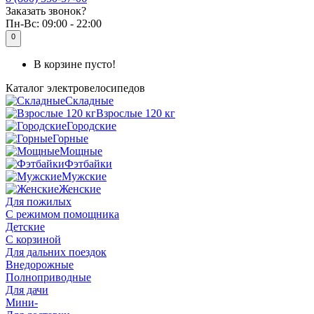
Заказать звонок?
Пн-Вс:
09:00 - 22:00
0
В корзине пусто!
Каталог
электровелосипедов
Складные
Взрослые 120 кг
Городские
Горные
Мощные
Фэтбайки
Мужские
Женские
Для пожилых
С режимом помощника
Детские
С корзиной
Для дальних поездок
Внедорожные
Полноприводные
Для дачи
Мини-