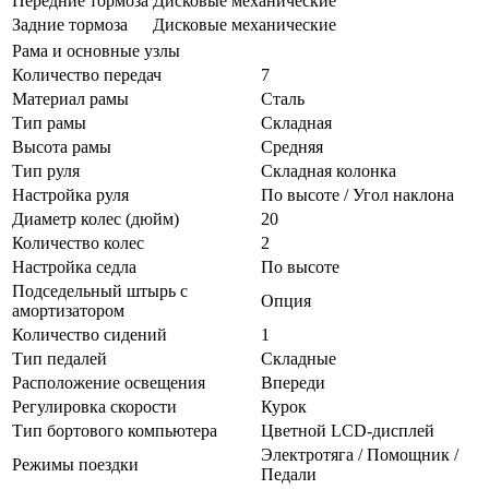
Передние тормоза
Дисковые механические
Задние тормоза
Дисковые механические
Рама и основные узлы
Количество передач
7
Материал рамы
Сталь
Тип рамы
Складная
Высота рамы
Средняя
Тип руля
Складная колонка
Настройка руля
По высоте / Угол наклона
Диаметр колес (дюйм)
20
Количество колес
2
Настройка седла
По высоте
Подседельный штырь с
Опция
амортизатором
Количество сидений
1
Тип педалей
Складные
Расположение освещения
Впереди
Регулировка скорости
Курок
Тип бортового компьютера
Цветной LCD-дисплей
Электротяга / Помощник /
Режимы поездки
Педали