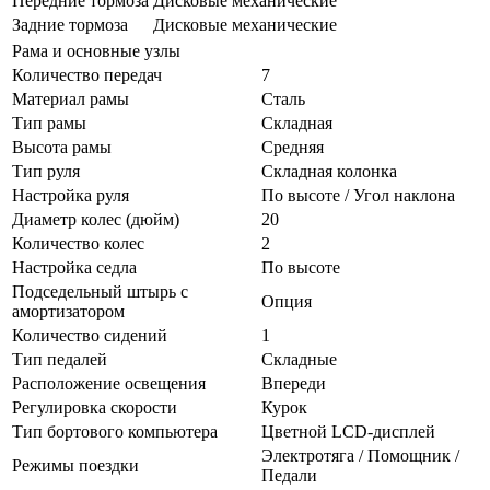
Передние тормоза
Дисковые механические
Задние тормоза
Дисковые механические
Рама и основные узлы
Количество передач
7
Материал рамы
Сталь
Тип рамы
Складная
Высота рамы
Средняя
Тип руля
Складная колонка
Настройка руля
По высоте / Угол наклона
Диаметр колес (дюйм)
20
Количество колес
2
Настройка седла
По высоте
Подседельный штырь с
Опция
амортизатором
Количество сидений
1
Тип педалей
Складные
Расположение освещения
Впереди
Регулировка скорости
Курок
Тип бортового компьютера
Цветной LCD-дисплей
Электротяга / Помощник /
Режимы поездки
Педали