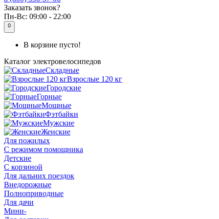
Заказать звонок?
Пн-Вс:
09:00 - 22:00
0
В корзине пусто!
Каталог
электровелосипедов
Складные
Взрослые 120 кг
Городские
Горные
Мощные
Фэтбайки
Мужские
Женские
Для пожилых
С режимом помощника
Детские
С корзиной
Для дальних поездок
Внедорожные
Полноприводные
Для дачи
Мини-