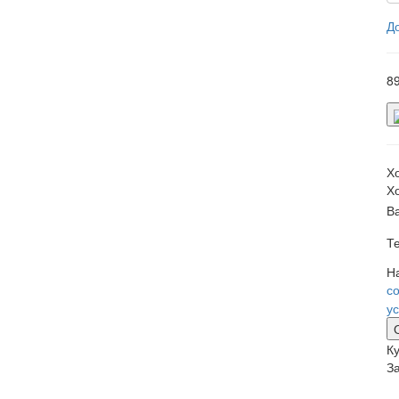
Д
8
Х
Х
В
Т
Н
с
у
Ку
З