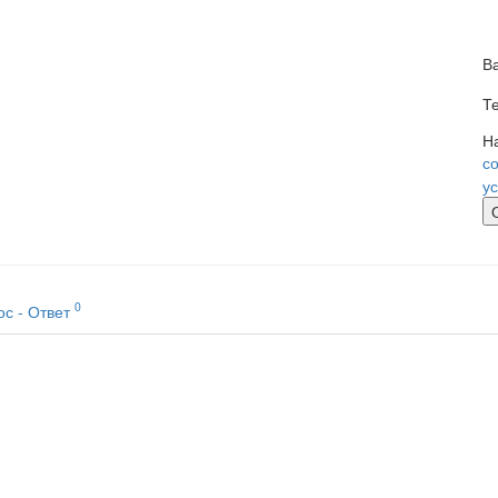
В
Т
Н
с
у
0
ос - Ответ