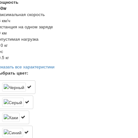
ощность
50w
аксимальная скорость
 км/ч
истанция на одном заряде
0 км
опустимая нагрузка
0 кг
ес
.5 кг
оказать все характеристики
ыбрать цвет: