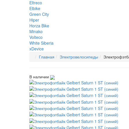
Eltreco
Elbike
Green City
Hiper
Horza Bike
Minako
Volteco
White Siberia
xDevice
Главная
Электровелосипеды
Электрофэтба
В наличии