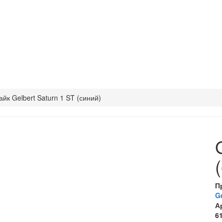
йк Gelbert Saturn 1 ST (синий)
П
G
А
6