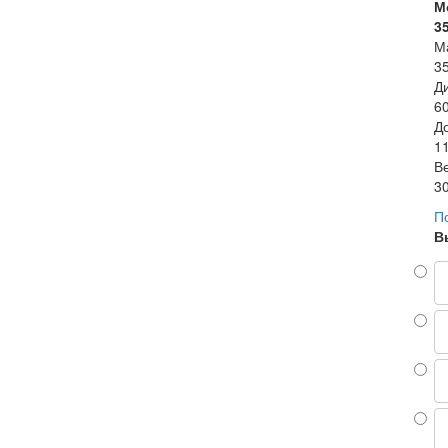
М
3
М
35
Д
6
Д
11
В
30
П
В