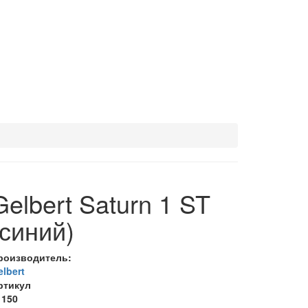
Gelbert Saturn 1 ST
(синий)
роизводитель:
elbert
ртикул
1150