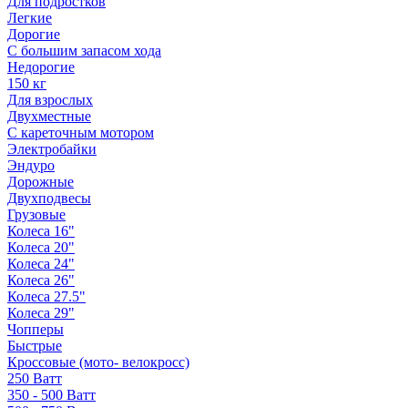
Для подростков
Легкие
Дорогие
С большим запасом хода
Недорогие
150 кг
Для взрослых
Двухместные
С кареточным мотором
Электробайки
Эндуро
Дорожные
Двухподвесы
Грузовые
Колеса 16"
Колеса 20"
Колеса 24"
Колеса 26"
Колеса 27.5"
Колеса 29"
Чопперы
Быстрые
Кроссовые (мото- велокросс)
250 Ватт
350 - 500 Ватт