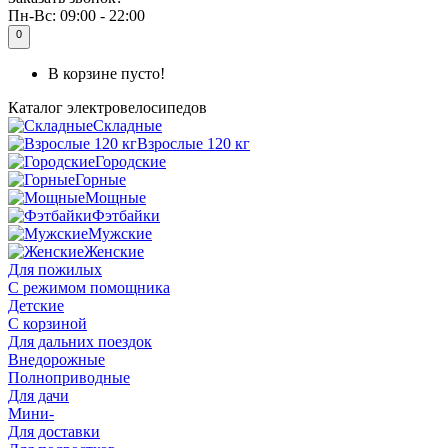
Пн-Вс:
09:00 - 22:00
0
В корзине пусто!
Каталог
электровелосипедов
Складные
Взрослые 120 кг
Городские
Горные
Мощные
Фэтбайки
Мужские
Женские
Для пожилых
С режимом помощника
Детские
С корзиной
Для дальних поездок
Внедорожные
Полноприводные
Для дачи
Мини-
Для доставки